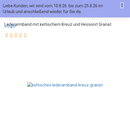
Liebe Kunden, wir sind vom 10.8.26 bis zum 25.8.26 im
Urlaub und anschließend wieder für Sie da.
Lederarmband mit keltischem Kreuz und Hessonit Granat